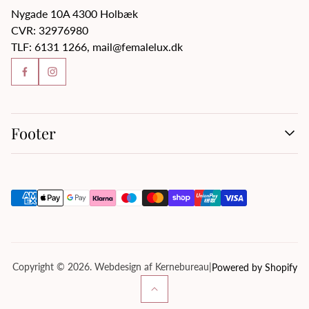
Nygade 10A 4300 Holbæk
CVR: 32976980
TLF: 6131 1266, mail@femalelux.dk
Footer
Handelsbetingelser
Kontakt os
Om os
Privatlivspolitik
Servicevilkår
Tilbagebetalingspolitik
Copyright © 2026. Webdesign af Kernebureau
|
Powered by Shopify