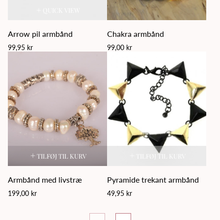
QUICK VIEW
Arrow pil armbånd
Chakra armbånd
Regular
Regular
99,95 kr
99,00 kr
price
price
TILFØJ TIL KURV
TILFØJ TIL KURV
Armbånd med livstræ
Pyramide trekant armbånd
Regular
Regular
199,00 kr
49,95 kr
price
price