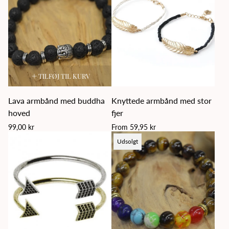
TILFØJ TIL KURV
Lava armbånd med buddha
Knyttede armbånd med stor
hoved
fjer
Regular
Regular
99,00 kr
From 59,95 kr
price
price
Product
Udsolgt
label: