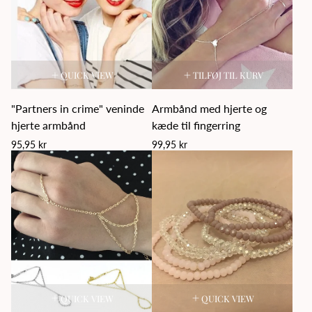
row
ro
QUICK VIEW
TILFØJ TIL KURV
"Partners in crime" veninde
Armbånd med hjerte og
hjerte armbånd
kæde til fingerring
Regular
Regular
95,95 kr
99,95 kr
price
price
QUICK VIEW
QUICK VIEW