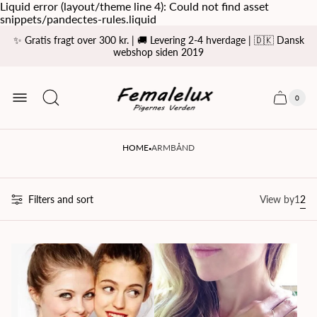
Liquid error (layout/theme line 4): Could not find asset
snippets/pandectes-rules.liquid
✨ Gratis fragt over 300 kr. | 🚚 Levering 2-4 hverdage | 🇩🇰 Dansk
webshop siden 2019
Store
logo
0
Cart
Cart
item
drawer
count
·
HOME
ARMBÅND
Filters and sort
View by
1
2
Cha
Ch
grid
gri
view
vie
to
to
1
2
prod
pro
per
per