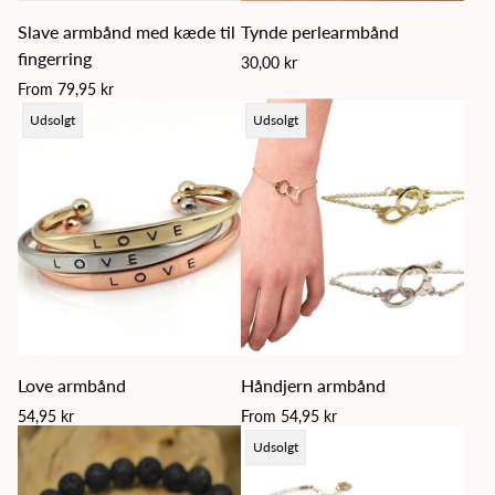
Slave armbånd med kæde til
Tynde perlearmbånd
fingerring
Regular
30,00 kr
price
Regular
From 79,95 kr
price
Product
Product
Udsolgt
Udsolgt
label:
label:
Love armbånd
Håndjern armbånd
Regular
Regular
54,95 kr
From 54,95 kr
price
price
Product
Udsolgt
label: