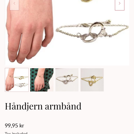
Håndjern armbånd
Regular
99,95 kr
price
Tax included.