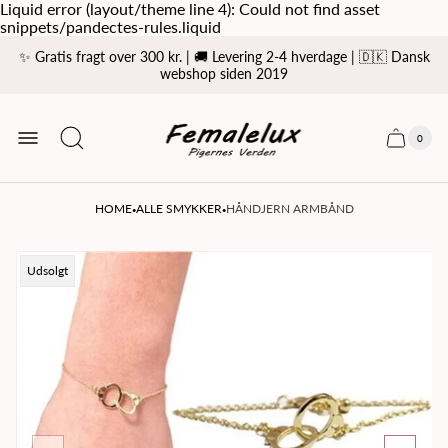
Liquid error (layout/theme line 4): Could not find asset
snippets/pandectes-rules.liquid
✨ Gratis fragt over 300 kr. | 🚚 Levering 2-4 hverdage | 🇩🇰 Dansk
webshop siden 2019
Store
logo
0
Cart
Cart
item
drawer
count
·
·
HOME
ALLE SMYKKER
HÅNDJERN ARMBÅND
Product
Udsolgt
label: