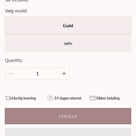
Vælg model:
Guld
sølv
Quantity:
Hurtig levering
14 dages returret
Sikker betaling
UDSOLGT