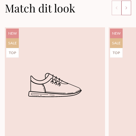
Match dit look
Product
Product
NEW
NEW
label:
label:
Product
Product
SALE
SALE
label:
label:
Product
Product
TOP
TOP
label:
label: