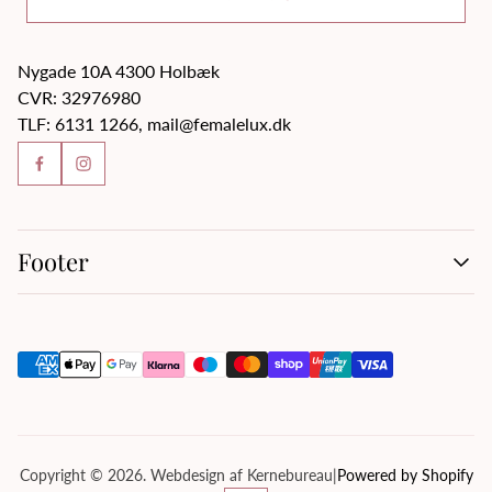
Nygade 10A 4300 Holbæk
CVR: 32976980
TLF: 6131 1266, mail@femalelux.dk
Footer
Handelsbetingelser
Kontakt os
Om os
Privatlivspolitik
Servicevilkår
Tilbagebetalingspolitik
Copyright © 2026. Webdesign af Kernebureau
|
Powered by Shopify