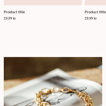
Product title
Product title
Regular
Regular
19,99 kr
19,99 kr
price
price