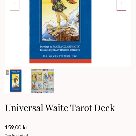
Universal Waite Tarot Deck
Regular
159,00 kr
price
Tax included.