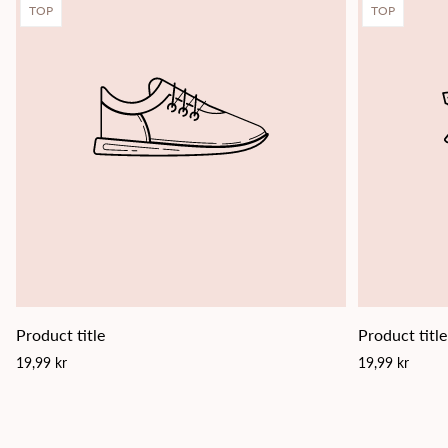
Product
Product
TOP
TOP
label:
label:
Product title
Product title
Regular
Regular
19,99 kr
19,99 kr
price
price