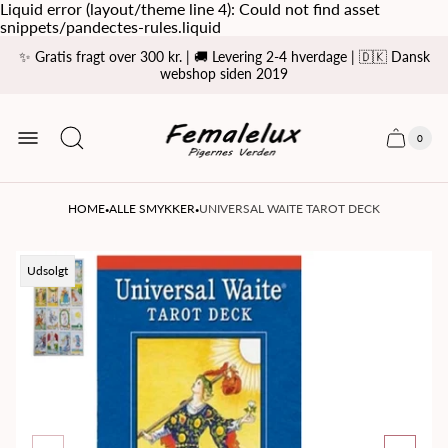
Liquid error (layout/theme line 4): Could not find asset
snippets/pandectes-rules.liquid
✨ Gratis fragt over 300 kr. | 🚚 Levering 2-4 hverdage | 🇩🇰 Dansk
webshop siden 2019
Store
logo
0
Cart
Cart
item
drawer
count
·
·
HOME
ALLE SMYKKER
UNIVERSAL WAITE TAROT DECK
Product
Udsolgt
label: