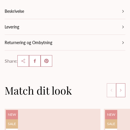
Beskrivelse
Levering
Returnering og Ombytning
Share:
Match dit look
Product
Product
NEW
NEW
label:
label:
Product
Product
SALE
SALE
label:
label: