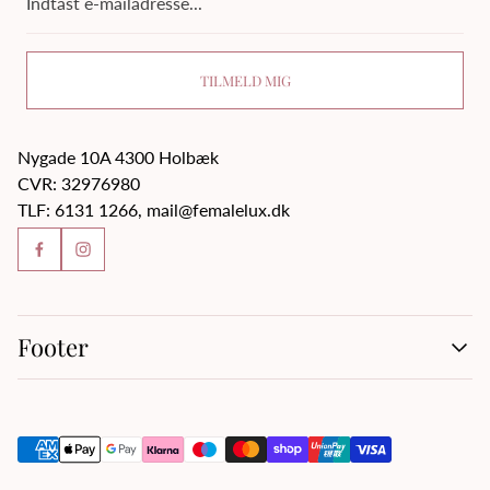
e-
mailadresse...
TILMELD MIG
Nygade 10A 4300 Holbæk
CVR: 32976980
TLF: 6131 1266, mail@femalelux.dk
Footer
Handelsbetingelser
Kontakt os
Om os
Privatlivspolitik