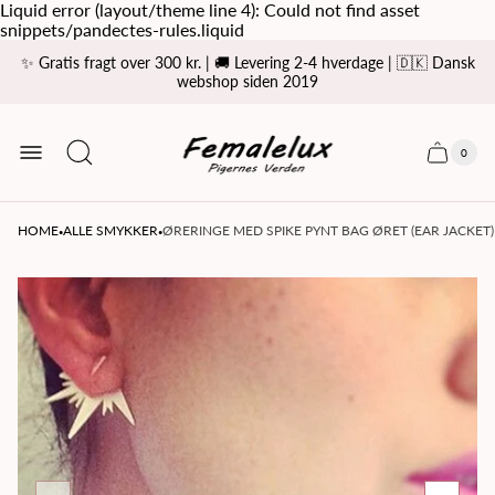
Liquid error (layout/theme line 4): Could not find asset
snippets/pandectes-rules.liquid
✨ Gratis fragt over 300 kr. | 🚚 Levering 2-4 hverdage | 🇩🇰 Dansk
webshop siden 2019
Store
logo
0
Cart
Cart
item
drawer
count
·
·
HOME
ALLE SMYKKER
ØRERINGE MED SPIKE PYNT BAG ØRET (EAR JACKET)