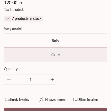
Regular
120,00 kr
price
Tax included.
7 products in stock
Vælg model:
Sølv
Guld
Quantity:
Hurtig levering
14 dages returret
Sikker betaling