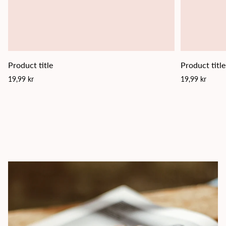
Product title
Product title
Regular
Regular
19,99 kr
19,99 kr
price
price