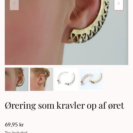
Ørering som kravler op af øret
Regular
69,95 kr
price
Tax included.