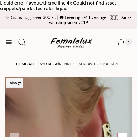
Liquid error (layout/theme line 4): Could not find asset
snippets/pandectes-rules.liquid
✨ Gratis fragt over 300 kr. | 🚚 Levering 2-4 hverdage | 🇩🇰 Dansk
webshop siden 2019
Store
logo
0
Cart
Cart
item
drawer
count
·
·
HOME
ALLE SMYKKER
ØRERING SOM KRAVLER OP AF ØRET
Product
Udsolgt
label: