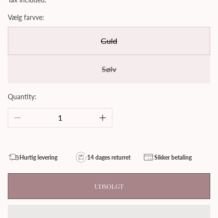
Vælg farvve:
Guld
Sølv
Quantity:
Hurtig levering
14 dages returret
Sikker betaling
UDSOLGT