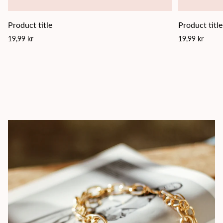
Product title
Product title
Regular
Regular
19,99 kr
19,99 kr
price
price