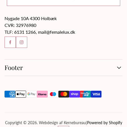
Nygade 10A 4300 Holbæk
CVR: 32976980
TLF: 6131 1266, mail@femalelux.dk
Footer
Handelsbetingelser
Kontakt os
Om os
Privatlivspolitik
Servicevilkår
Tilbagebetalingspolitik
Copyright © 2026. Webdesign af Kernebureau
|
Powered by Shopify