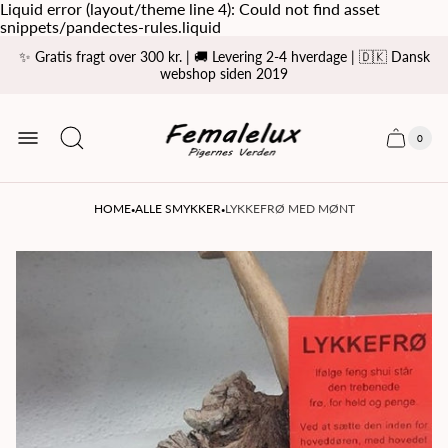
Liquid error (layout/theme line 4): Could not find asset
snippets/pandectes-rules.liquid
✨ Gratis fragt over 300 kr. | 🚚 Levering 2-4 hverdage | 🇩🇰 Dansk
webshop siden 2019
Store
logo
0
Cart
Cart
item
drawer
count
·
·
HOME
ALLE SMYKKER
LYKKEFRØ MED MØNT