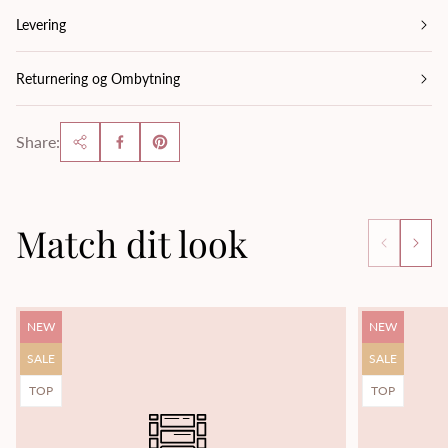
Levering
Returnering og Ombytning
Share:
Match dit look
Product
Product
NEW
NEW
label:
label:
Product
Product
SALE
SALE
label:
label:
Product
Product
TOP
TOP
label:
label: