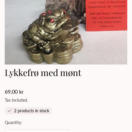
Lykkefrø med mønt
Regular
69,00 kr
price
Tax included.
2 products in stock
Quantity: