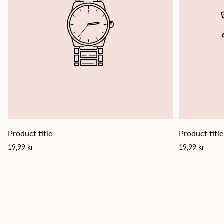
Product title
Product title
Regular
Regular
19,99 kr
19,99 kr
price
price