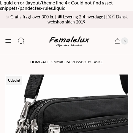
Liquid error (layout/theme line 4): Could not find asset
snippets/pandectes-rules.liquid
✨ Gratis fragt over 300 kr. | 🚚 Levering 2-4 hverdage | 🇩🇰 Dansk
webshop siden 2019
Store
logo
0
Cart
Cart
item
drawer
count
·
·
HOME
ALLE SMYKKER
CROSSBODY TASKE
Product
Udsolgt
label: