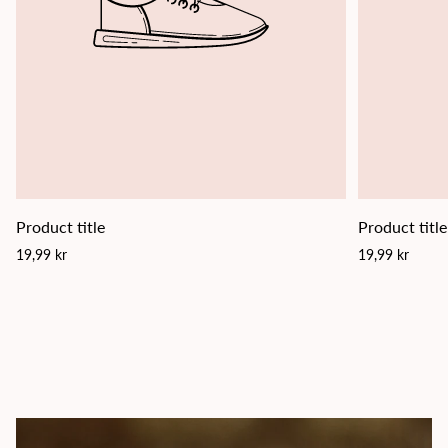
Product title
Product title
Regular
Regular
19,99 kr
19,99 kr
price
price