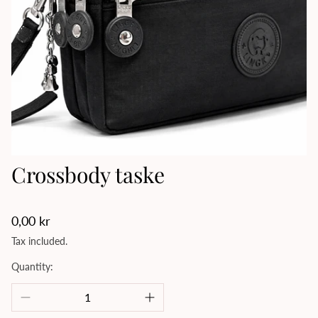
Crossbody taske
Regular
0,00 kr
price
Tax included.
Quantity: