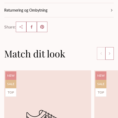
Returnering og Ombytning
Share:
Match dit look
Product
Product
NEW
NEW
label:
label:
Product
Product
SALE
SALE
label:
label:
Product
Product
TOP
TOP
label:
label: