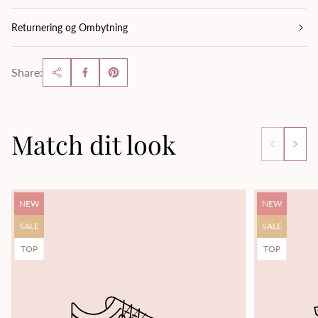
Returnering og Ombytning
Share:
Match dit look
Product
Product
NEW
NEW
label:
label:
Product
Product
SALE
SALE
label:
label:
Product
Product
TOP
TOP
label:
label: