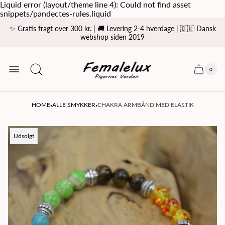
Liquid error (layout/theme line 4): Could not find asset
snippets/pandectes-rules.liquid
✨ Gratis fragt over 300 kr. | 🚚 Levering 2-4 hverdage | 🇩🇰 Dansk
webshop siden 2019
Store
logo
0
Cart
Cart
item
drawer
count
·
·
HOME
ALLE SMYKKER
CHAKRA ARMBÅND MED ELASTIK
Product
Udsolgt
label: