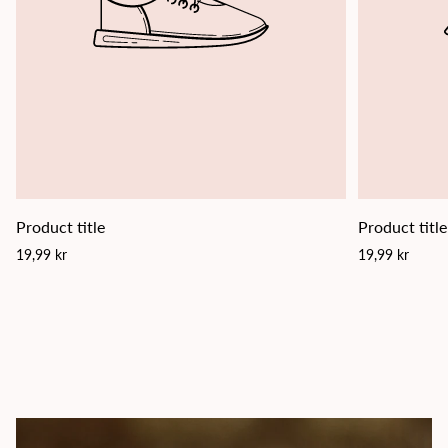
Product title
Product title
Regular
Regular
19,99 kr
19,99 kr
price
price