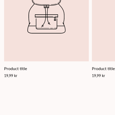
Product title
Product title
Regular
Regular
19,99 kr
19,99 kr
price
price