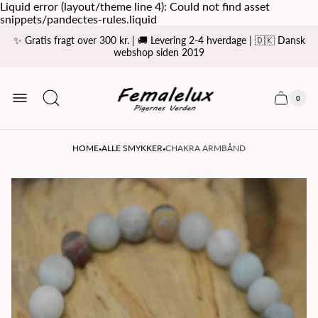
Liquid error (layout/theme line 4): Could not find asset
snippets/pandectes-rules.liquid
✨ Gratis fragt over 300 kr. | 🚚 Levering 2-4 hverdage | 🇩🇰 Dansk
webshop siden 2019
Store
logo
0
Cart
Cart
item
drawer
count
·
·
HOME
ALLE SMYKKER
CHAKRA ARMBÅND