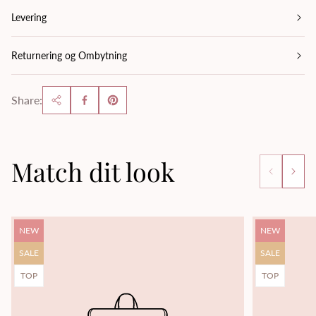
Levering
Returnering og Ombytning
Share:
Match dit look
Product
Product
NEW
NEW
label:
label:
Product
Product
SALE
SALE
label:
label:
Product
Product
TOP
TOP
label:
label: