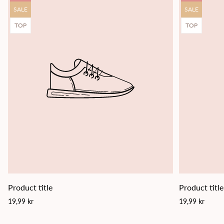
Product
Product
SALE
SALE
label:
label:
Product
Product
TOP
TOP
label:
label:
Product title
Product title
Regular
Regular
19,99 kr
19,99 kr
price
price