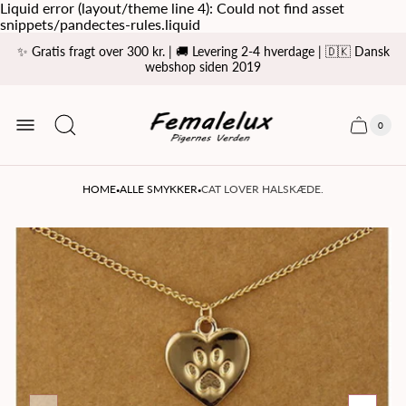
Liquid error (layout/theme line 4): Could not find asset
snippets/pandectes-rules.liquid
✨ Gratis fragt over 300 kr. | 🚚 Levering 2-4 hverdage | 🇩🇰 Dansk
webshop siden 2019
Store
logo
0
Cart
Cart
item
drawer
count
·
·
HOME
ALLE SMYKKER
CAT LOVER HALSKÆDE.