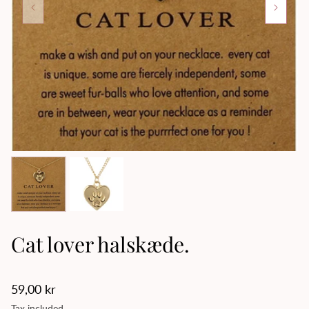
Cat lover halskæde.
Regular
59,00 kr
price
Tax included.