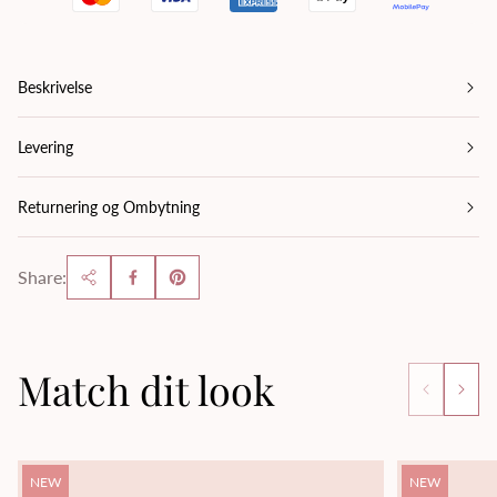
Beskrivelse
Levering
Returnering og Ombytning
Share:
Match dit look
Product
Product
NEW
NEW
label:
label: