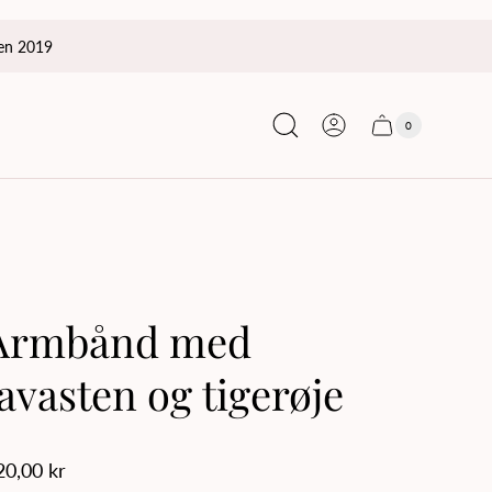
den 2019
0
Cart
Cart
item
drawer
count
Armbånd med
lavasten og tigerøje
egular
20,00 kr