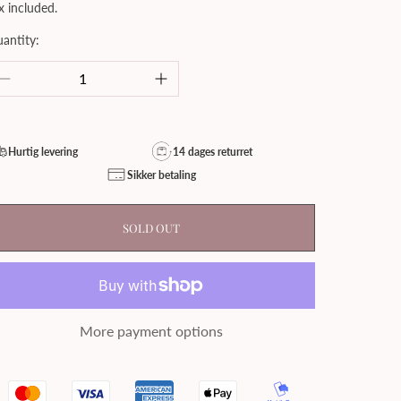
rice
x included.
antity:
Hurtig levering
14 dages returret
Sikker betaling
SOLD OUT
More payment options