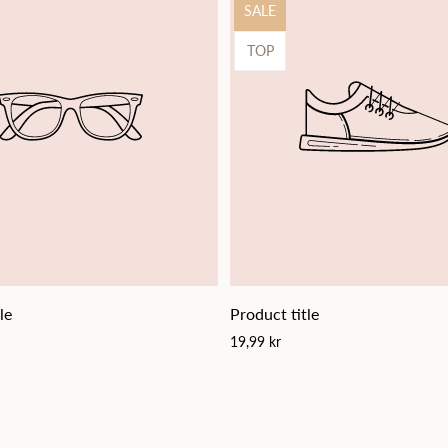
Product
SALE
label:
Product
TOP
label:
le
Product title
Regular
19,99 kr
price