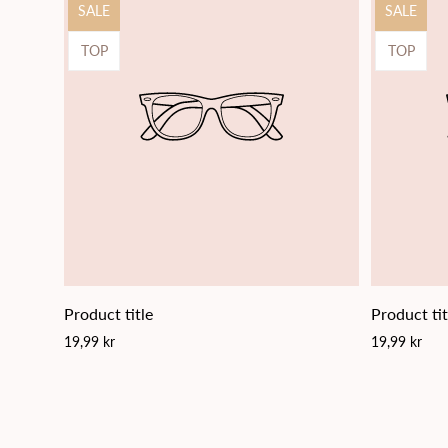
Product
Product
SALE
SALE
label:
label:
Product
Product
TOP
TOP
label:
label:
Product title
Product tit
Regular
Regular
19,99 kr
19,99 kr
price
price