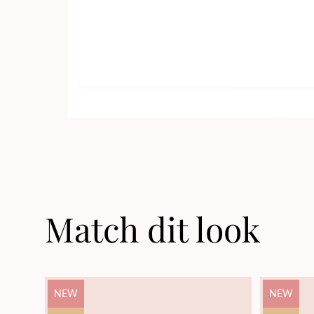
Match dit look
Product
Product
NEW
NEW
label:
label: