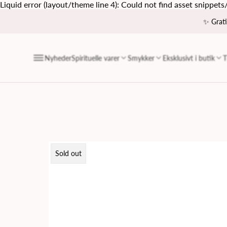
Liquid error (layout/theme line 4): Could not find asset snippets
✨ Grati
Nyheder
Spirituelle varer
Smykker
Eksklusivt i butik
T
Product
Sold out
label: