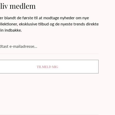
liv medlem
r blandt de første til at modtage nyheder om nye
llektioner, eksklusive tilbud og de nyeste trends direkte
din indbakke.
dtast
iladresse...
TILMELD MIG