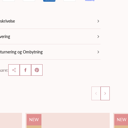
skrivelse
vering
turnering og Ombytning
are:
Product
Produ
NEW
NEW
label:
label: