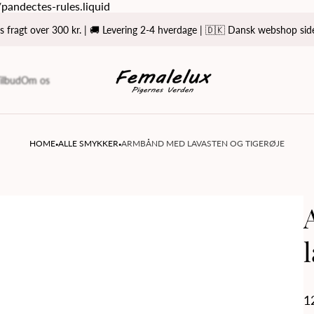
/pandectes-rules.liquid
s fragt over 300 kr. | 🚚 Levering 2-4 hverdage | 🇩🇰 Dansk webshop si
Store
logo
ilbud
Om os
·
·
HOME
ALLE SMYKKER
ARMBÅND MED LAVASTEN OG TIGERØJE
R
1