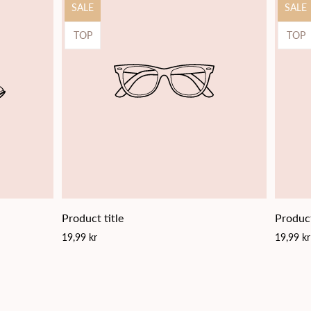
Product
Produ
SALE
SALE
label:
label:
Product
Produ
TOP
TOP
label:
label:
Product title
Product
Regular
Regular
19,99 kr
19,99 kr
price
price