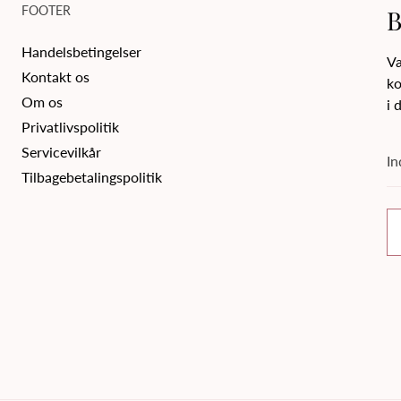
FOOTER
B
Handelsbetingelser
Væ
Kontakt os
ko
Om os
i 
Privatlivspolitik
In
Servicevilkår
e-
ma
Tilbagebetalingspolitik