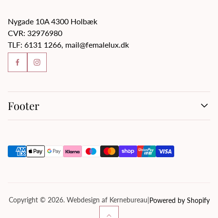
Nygade 10A 4300 Holbæk
CVR: 32976980
TLF: 6131 1266, mail@femalelux.dk
Footer
Handelsbetingelser
Kontakt os
Om os
Privatlivspolitik
Servicevilkår
Tilbagebetalingspolitik
Copyright © 2026. Webdesign af Kernebureau
|
Powered by Shopify