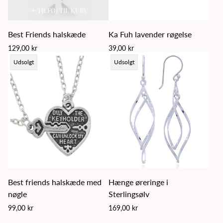
TILFØJ TIL KURV
Best Friends halskæde
Ka Fuh lavender røgelse
Regular
Regular
129,00 kr
39,00 kr
price
price
Product
Product
Udsolgt
Udsolgt
label:
label:
Best friends halskæde med
Hænge øreringe i
nøgle
Sterlingsølv
Regular
Regular
99,00 kr
169,00 kr
price
price