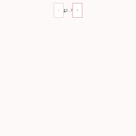
1
2
…
7