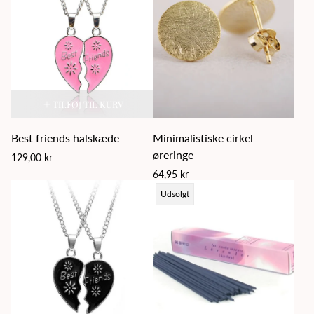
TILFØJ TIL KURV
Best friends halskæde
Minimalistiske cirkel
øreringe
Regular
129,00 kr
price
Regular
64,95 kr
price
Product
Udsolgt
label: