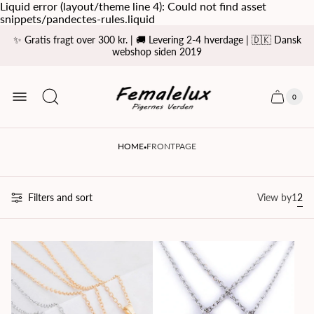
Liquid error (layout/theme line 4): Could not find asset
snippets/pandectes-rules.liquid
✨ Gratis fragt over 300 kr. | 🚚 Levering 2-4 hverdage | 🇩🇰 Dansk
webshop siden 2019
Store
logo
0
Cart
Cart
item
drawer
count
·
HOME
FRONTPAGE
Filters and sort
View by
1
2
Cha
Ch
grid
gri
view
vie
to
to
1
2
prod
pro
per
per