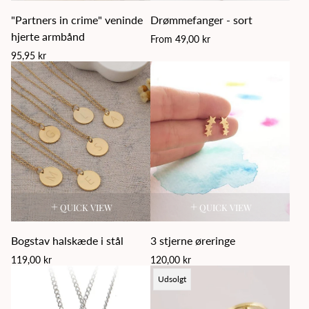
"Partners in crime" veninde
Drømmefanger - sort
hjerte armbånd
Regular
From 49,00 kr
price
Regular
95,95 kr
price
QUICK VIEW
QUICK VIEW
Bogstav halskæde i stål
3 stjerne øreringe
Regular
Regular
119,00 kr
120,00 kr
price
price
Product
Udsolgt
label: