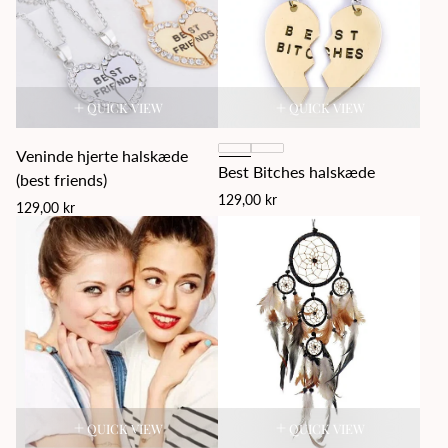
row
ro
QUICK VIEW
QUICK VIEW
Veninde hjerte halskæde
Best Bitches halskæde
(best friends)
Regular
129,00 kr
Regular
129,00 kr
price
price
QUICK VIEW
QUICK VIEW